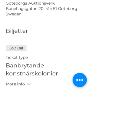
Göteborgs Auktionsverk,
Banehagsgatan 20, 414 51 Göteborg,
Sweden
Biljetter
Sold Out
Ticket type
Banbrytande
konstnärskolonier
More info
Price
SEK 450.00
This event is sold out