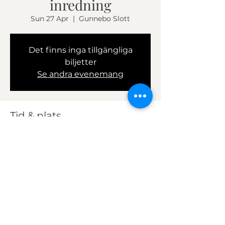
inredning
Sun 27 Apr
  |  
Gunnebo Slott
Det finns inga tillgängliga
biljetter
Se andra evenemang
Tid & plats
27 Apr 2025, 10:00 – 11:00
Gunnebo Slott, Christina Halls väg 431
36 Mölndal