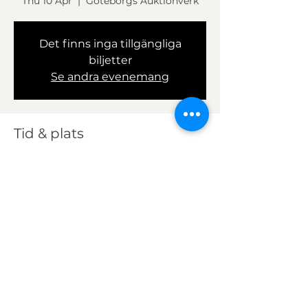
Thu 10 Apr
  |  
Göteborgs Auktionverk
Det finns inga tillgängliga
biljetter
Se andra evenemang
Tid & plats
10 Apr 2025, 17:30 – 19:00
Göteborgs Auktionverk,
Banehagsgatan 20, 414 51 Göteborg
© Copyright Auctionet Academy