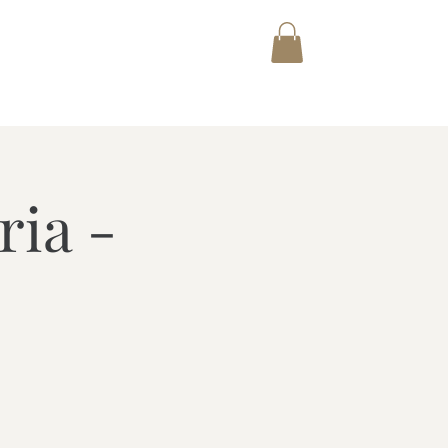
E AUCTIONET ACADEMY
Shop
ria -