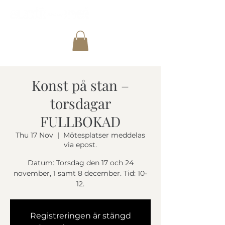
Konst på stan –
torsdagar
FULLBOKAD
Thu 17 Nov
  |  
Mötesplatser meddelas
via epost.
Datum: Torsdag den 17 och 24
november, 1 samt 8 december. Tid: 10-
12.
Registreringen är stängd