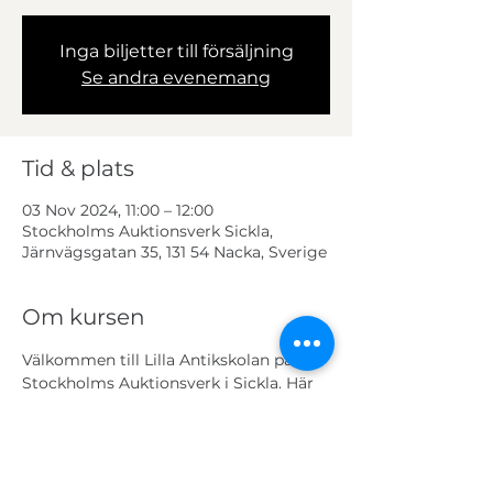
Inga biljetter till försäljning
Se andra evenemang
Tid & plats
03 Nov 2024, 11:00 – 12:00
Stockholms Auktionsverk Sickla,
Järnvägsgatan 35, 131 54 Nacka, Sverige
Om kursen
Välkommen till Lilla Antikskolan på 
Stockholms Auktionsverk i Sickla. Här 
välkomnas deltagare 7-12 år att kavla 
upp ärmarna, utrustade med lupp och 
måttband. Välkommen att ta med 
föremål som du vill veta mer om – våra 