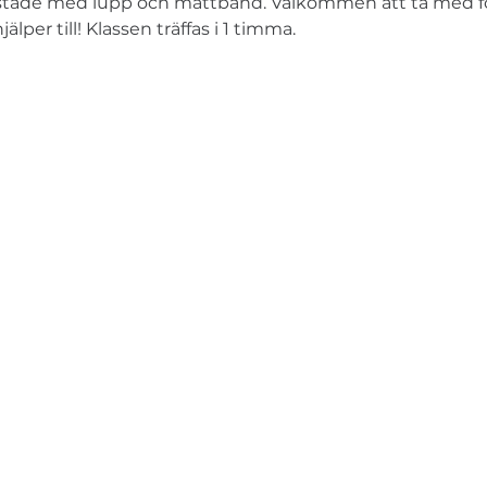
stade med lupp och måttband. Välkommen att ta med för
lper till! Klassen träffas i 1 timma.