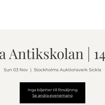
HOME
COURSES
SE
la Antikskolan | 1
Sun 03 Nov
  |  
Stockholms Auktionsverk Sickla
Inga biljetter till försäljning
Se andra evenemang