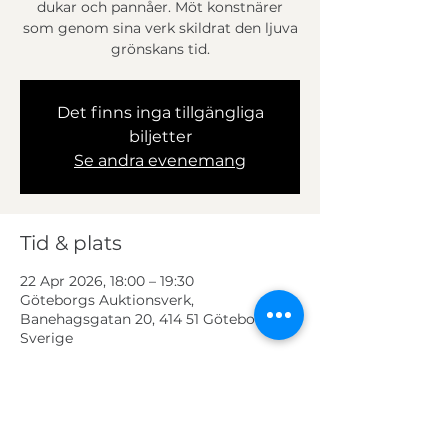
dukar och pannåer. Möt konstnärer
som genom sina verk skildrat den ljuva
grönskans tid.
Det finns inga tillgängliga
biljetter
Se andra evenemang
Tid & plats
22 Apr 2026, 18:00 – 19:30
Göteborgs Auktionsverk,
Banehagsgatan 20, 414 51 Göteborg,
Sverige
Om kursen
Vi bjuder på kanapéer från 