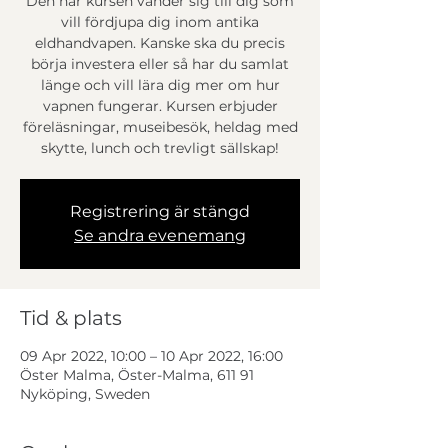
Den här kursen vänder sig till dig som
vill fördjupa dig inom antika
eldhandvapen. Kanske ska du precis
börja investera eller så har du samlat
länge och vill lära dig mer om hur
vapnen fungerar. Kursen erbjuder
föreläsningar, museibesök, heldag med
skytte, lunch och trevligt sällskap!
Registrering är stängd
Se andra evenemang
Tid & plats
09 Apr 2022, 10:00 – 10 Apr 2022, 16:00
Öster Malma, Öster-Malma, 611 91
Nyköping, Sweden