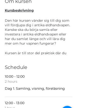
Om kursen
Kursbeskrivning
Den här kursen vänder sig till dig som
vill fördjupa dig i antika eldhandvapen.
Kanske ska du börja samla eller
investera i antika eldhandvapen eller
har du samlat länge och vill lära dig
mer om hur vapnen fungerar?
Kursen är till stor del praktisk där du
som kursdeltagare under en helg får
umgås med likasinnade och med en
Schedule
stor mängd olika antikvapen, dessutom
i en gemytlig miljö på Öster Malma.
10:00 - 12:00
Kursen är indelad i två moment där vi
2 hours
under första dagen blandar teori och
Dag 1. Samling, visning, föreläsning
praktik.
Inledningsvis visar Sven Lord upp sin
12:00 - 13:00
fantastiska jakthistoriska samling på
1 hour