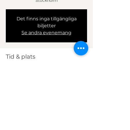
Stockholm
Det finns inga tillgängliga
biljetter
Se andra evenemang
Tid & plats
24 Jan 2026, 10:00 – 12:00
Södermalm, Kungliga slottet, 107 70
Stockholm, Sweden
© Copyright Auctionet Academy