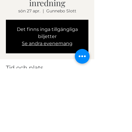
inredning
sön 27 apr.
  |  
Gunnebo Slott
Det finns inga tillgängliga
biljetter
Se andra evenemang
Tid och plats
27 apr. 2025 10:00 – 11:00
Gunnebo Slott, Christina Halls väg 431
36 Mölndal