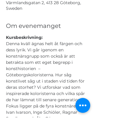
Värmlandsgatan 2, 413 28 Göteborg,
Sweden
Om evenemanget
Kursbeskrivning:
Denna kväll ägnas helt åt färgen och 
dess lyrik. Vi går igenom en 
konstnärsgrupp som också är att 
betrakta som ett eget begrepp i 
konsthistorien  – 
Göteborgskoloristerna. Hur såg 
konstlivet såg ut i staden vid tiden för 
deras storhet? Vi utforskar vad som 
inspirerade koloristerna och vilka spår 
de har lämnat till senare generationer. 
Fokus ligger på de fyra konstnärerna 
Ivan Ivarson, Inge Schiöler, Ragnar 
Sandberg och Åke Göransson.