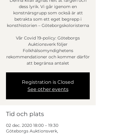
Denna kväll ägnas helt åt färgen och
dess lyrik. Vi går igenom en
konstnärsgrupp som också är att
betrakta som ett eget begrepp i
konsthistorien – Göteborgskoloristerna
Vår Covid 19-policy: Göteborgs
Auktionsverk följer
Folkhälsomyndighetens
rekommendationer och kommer därför
att begränsa antalet
Registration is Closed
See other events
Tid och plats
02 dec. 2020 18:00 – 19:30
Göteborgs Auktionsverk,