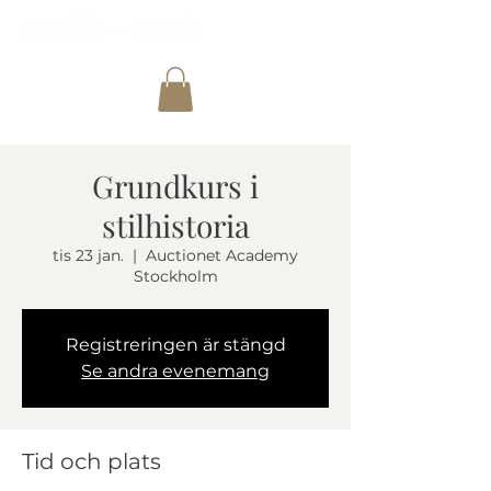
Grundkurs i
stilhistoria
tis 23 jan.
  |  
Auctionet Academy
Stockholm
Registreringen är stängd
Se andra evenemang
Tid och plats