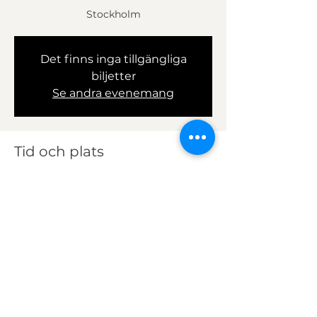
Stockholm
Det finns inga tillgängliga
biljetter
Se andra evenemang
Tid och plats
05 mars 2025 17:30 – 19:30
Auctionet Academy Stockholm, Grev
Turegatan 55A, 114 38 Stockholm,
Sverige