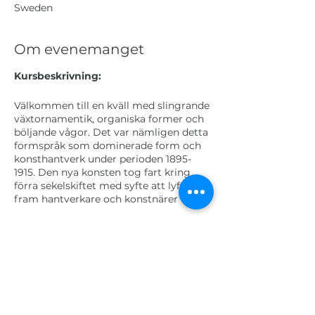
Sweden
Om evenemanget
Kursbeskrivning:
Välkommen till en kväll med slingrande
växtornamentik, organiska former och
böljande vågor. Det var nämligen detta
formspråk som dominerade form och
konsthantverk under perioden 1895-
1915. Den nya konsten tog fart kring
förra sekelskiftet med syfte att lyfta
fram hantverkare och konstnärer och
bryta med industrin och 1800-talets
nystilar. Med inspiration från naturen
skapades verk dekorerade av flora och
Biljetter
fauna. Länderna i Europa benämnde
samma period med olika namn och
stilens uttryck varierar mellan
Försäljning avslutad
nationerna. Vi tittar närmare på vad
som karaktäriserar tiden och dess
Biljettyp