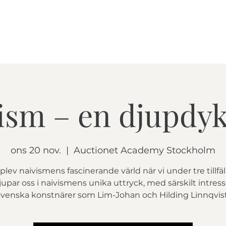
HEM
KURSER
SE
ism – en djupdy
ons 20 nov.
  |  
Auctionet Academy Stockholm
lev naivismens fascinerande värld när vi under tre tillfä
jupar oss i naivismens unika uttryck, med särskilt intress
svenska konstnärer som Lim-Johan och Hilding Linnqvist