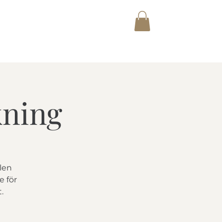
E AUCTIONET ACADEMY
Shop
kning
llen
e för
.