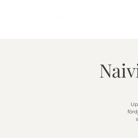
Naiv
Upp
förd