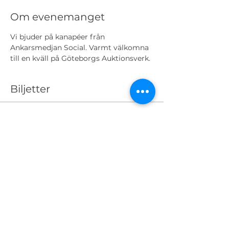
Om evenemanget
Vi bjuder på kanapéer från 
Ankarsmedjan Social. Varmt välkomna 
till en kväll på Göteborgs Auktionsverk.
Biljetter
Slutsåld
Biljettyp
Svensk keramik
Mer information
Pris
475,00 kr