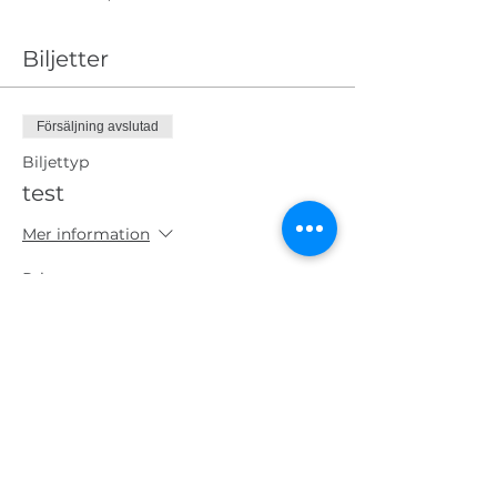
Biljetter
Försäljning avslutad
Biljettyp
test
Mer information
Pris
10,00 kr
+0,25 kr biljettserviceavgift